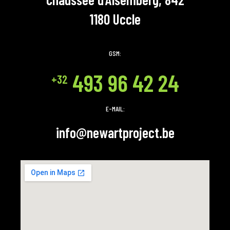
1180 Uccle
GSM:
493 96 42 24
+32
E-MAIL:
info@newartproject.be